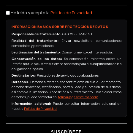
He leído y acepto la
Política de Privacidad
INFORMACIÓN BÁSICA SOBRE PROTECCIÓN DE DATOS
Responsable del tratamiento:
GASOS FELMAR, S.L.
Finalidad del tratamiento:
Enviar newsletters, comunicaciones
comerciales y promociones.
Legitimación del tratamiento:
Consentimiento del interesado/a.
Conservación de los datos:
Se conservarán mientras exista un
interés mutuo o durante el tiempo necesario para el cumplimiento de las
obligaciones legales.
Destinatarios:
Prestadores de servicios o colaboradores.
Derechos:
Derecho a retirar el consentimiento en cualquier momento;
derecho de acceso, rectificación, portabilidad y supresión de sus datos;
así como a la limitación u oposición a su tratamiento. Para ejercer estos
derechos, puede contactar en:
felmar@gasosfelmar.com
Información adicional:
Puede consultar información adicional en
nuestra
Política de Privacidad
.
SUSCRÍBETE