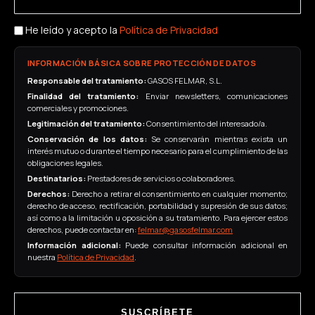
He leído y acepto la
Política de Privacidad
INFORMACIÓN BÁSICA SOBRE PROTECCIÓN DE DATOS
Responsable del tratamiento:
GASOS FELMAR, S.L.
Finalidad del tratamiento:
Enviar newsletters, comunicaciones
comerciales y promociones.
Legitimación del tratamiento:
Consentimiento del interesado/a.
Conservación de los datos:
Se conservarán mientras exista un
interés mutuo o durante el tiempo necesario para el cumplimiento de las
obligaciones legales.
Destinatarios:
Prestadores de servicios o colaboradores.
Derechos:
Derecho a retirar el consentimiento en cualquier momento;
derecho de acceso, rectificación, portabilidad y supresión de sus datos;
así como a la limitación u oposición a su tratamiento. Para ejercer estos
derechos, puede contactar en:
felmar@gasosfelmar.com
Información adicional:
Puede consultar información adicional en
nuestra
Política de Privacidad
.
SUSCRÍBETE