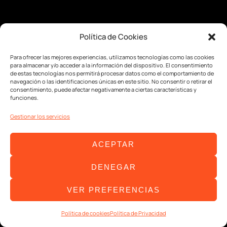
Política de Cookies
Para ofrecer las mejores experiencias, utilizamos tecnologías como las cookies
para almacenar y/o acceder a la información del dispositivo. El consentimiento
de estas tecnologías nos permitirá procesar datos como el comportamiento de
navegación o las identificaciones únicas en este sitio. No consentir o retirar el
consentimiento, puede afectar negativamente a ciertas características y
funciones.
Gestionar los servicios
ACEPTAR
DENEGAR
VER PREFERENCIAS
Política de cookies
Política de Privacidad