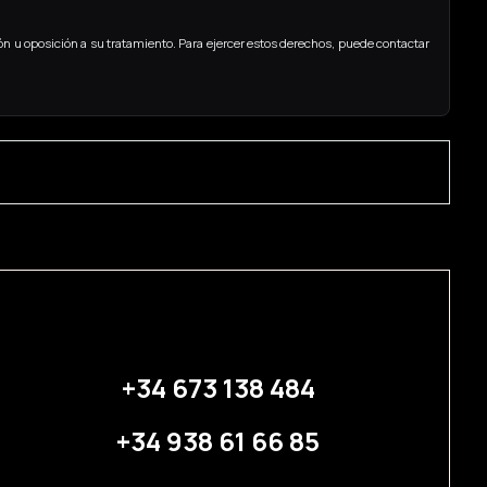
ón u oposición a su tratamiento. Para ejercer estos derechos, puede contactar
+34 673 138 484
+34 938 61 66 85