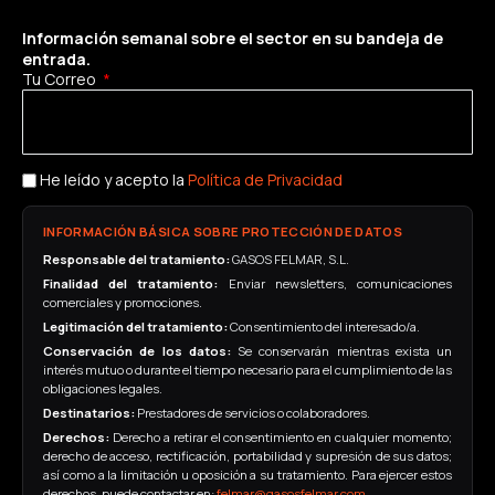
Información semanal sobre el sector en su bandeja de
entrada.
Tu Correo
He leído y acepto la
Política de Privacidad
INFORMACIÓN BÁSICA SOBRE PROTECCIÓN DE DATOS
Responsable del tratamiento:
GASOS FELMAR, S.L.
Finalidad del tratamiento:
Enviar newsletters, comunicaciones
comerciales y promociones.
Legitimación del tratamiento:
Consentimiento del interesado/a.
Conservación de los datos:
Se conservarán mientras exista un
interés mutuo o durante el tiempo necesario para el cumplimiento de las
obligaciones legales.
Destinatarios:
Prestadores de servicios o colaboradores.
Derechos:
Derecho a retirar el consentimiento en cualquier momento;
derecho de acceso, rectificación, portabilidad y supresión de sus datos;
así como a la limitación u oposición a su tratamiento. Para ejercer estos
derechos, puede contactar en:
felmar@gasosfelmar.com