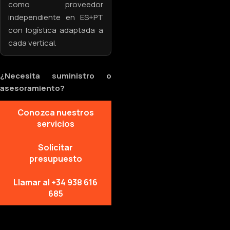
como proveedor
independiente en ES+PT
con logística adaptada a
cada vertical.
¿Necesita suministro o
asesoramiento?
Conozca nuestros
servicios
Solicitar
presupuesto
Llamar al +34 938 616
685