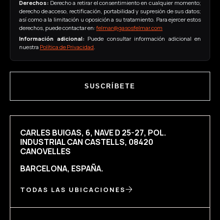
Derechos:
Derecho a retirar el consentimiento en cualquier momento;
derecho de acceso, rectificación, portabilidad y supresión de sus datos;
así como a la limitación u oposición a su tratamiento. Para ejercer estos
derechos, puede contactar en:
felmar@gasosfelmar.com
Información adicional:
Puede consultar información adicional en
nuestra
Política de Privacidad
.
SUSCRÍBETE
CARLES BUIGAS, 6, NAVE D 25-27, POL.
INDUSTRIAL CAN CASTELLS, 08420
CANOVELLES
BARCELONA, ESPAÑA.
TODAS LAS UBICACIONES