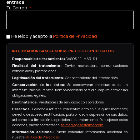
entrada.
Tu Correo
He leído y acepto la
Política de Privacidad
INFORMACIÓN BÁSICA SOBRE PROTECCIÓN DE DATOS
Responsable del tratamiento:
GASOS FELMAR, S.L.
Finalidad del tratamiento:
Enviar newsletters, comunicaciones
comerciales y promociones.
Legitimación del tratamiento:
Consentimiento del interesado/a.
Conservación de los datos:
Se conservarán mientras exista un
interés mutuo o durante el tiempo necesario para el cumplimiento de las
obligaciones legales.
Destinatarios:
Prestadores de servicios o colaboradores.
Derechos:
Derecho a retirar el consentimiento en cualquier momento;
derecho de acceso, rectificación, portabilidad y supresión de sus datos;
así como a la limitación u oposición a su tratamiento. Para ejercer estos
derechos, puede contactar en:
felmar@gasosfelmar.com
Información adicional:
Puede consultar información adicional en
nuestra
Política de Privacidad
.